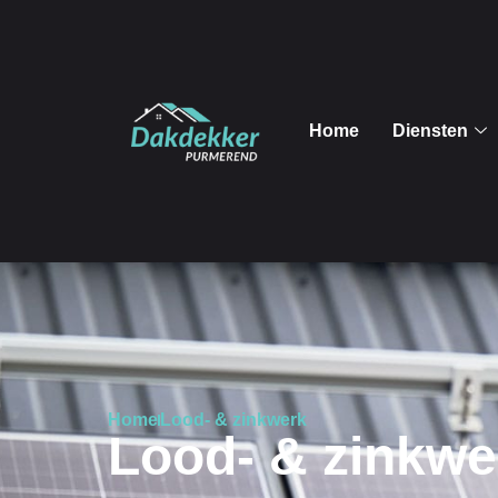
Home
Diensten
Home
Lood- & zinkwerk
Lood- & zinkwe