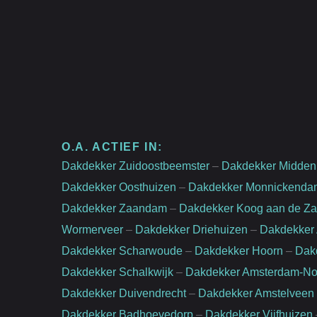
O.A. ACTIEF IN:
Dakdekker Zuidoostbeemster
–
Dakdekker Midden
Dakdekker Oosthuizen
–
Dakdekker Monnickenda
Dakdekker Zaandam
–
Dakdekker Koog aan de Z
Wormerveer
–
Dakdekker Driehuizen
–
Dakdekker
Dakdekker Scharwoude
–
Dakdekker Hoorn
–
Dak
Dakdekker Schalkwijk
–
Dakdekker Amsterdam-No
Dakdekker Duivendrecht
–
Dakdekker Amstelveen
Dakdekker Badhoevedorp
–
Dakdekker Vijfhuizen