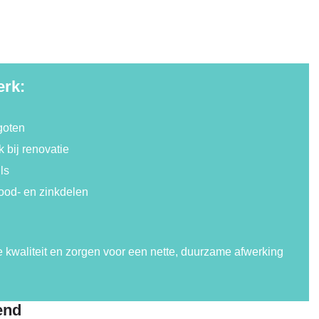
erk:
goten
 bij renovatie
ls
ood- en zinkdelen
e kwaliteit en zorgen voor een nette, duurzame afwerking
end