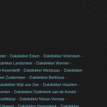
ster
–
Dakdekker Edam
–
Dakdekker Volendam
–
dekker Landsmeer
–
Dakdekker Wormer
–
 Assendelft
–
Dakdekker Westzaan
–
Dakdekker
ker Zuidermeer
–
Dakdekker Berkhout
–
akdekker Wijk aan Zee
–
Dakdekker Haarlem
–
iemen
–
Dakdekker Ouderkerk aan de Amstel
–
oofddorp
–
Dakdekker Nieuw-Vennep
–
Uitgeest
–
Dakdekker Heemskerk
–
Dakdekker