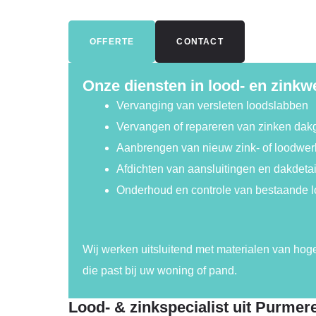
OFFERTE
CONTACT
Onze diensten in lood- en zinkw
Vervanging van versleten loodslabben
Vervangen of repareren van zinken dak
Aanbrengen van nieuw zink- of loodwerk
Afdichten van aansluitingen en dakdetai
Onderhoud en controle van bestaande l
Wij werken uitsluitend met materialen van hog
die past bij uw woning of pand.
Lood- & zinkspecialist uit Purmer