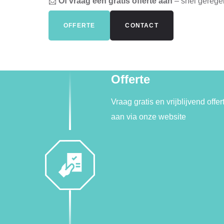
📩
Of vraag een gratis offerte aan
– snel geregel
OFFERTE
CONTACT
Offerte
Vraag gratis en vrijblijvend offer
aan via onze website