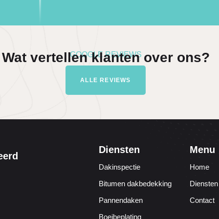
Wat vertellen klanten over ons?
GOOGLE REVIEWS
ALLE REVIEWS
Diensten
Menu
eerd
Dakinspectie
Home
Bitumen dakbedekking
Diensten
Pannendaken
Contact
Boeibeplating