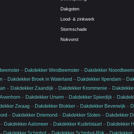
Dakgoten
Lood- & zinkwerk
Stormschade
Nokvorst
beemster
–
Dakdekker Westbeemster
–
Dakdekker Noordbeem
m
–
Dakdekker Broek in Waterland
–
Dakdekker Ilpendam
–
Dak
aan
–
Dakdekker Zaandijk
–
Dakdekker Krommenie
–
Dakdekker
 Avenhorn
–
Dakdekker Ursem
–
Dakdekker Spierdijk
–
Dakdek
dekker Zwaag
–
Dakdekker Blokker
–
Dakdekker Beverwijk
–
D
ord
–
Dakdekker Driemond
–
Dakdekker Sloten
–
Dakdekker D
–
Dakdekker Aalsmeer
–
Dakdekker Kudelstaart
–
Dakdekker H
–
Dakdekker Schiphol
–
Dakdekker Schiphol-Rijk
–
Dakdekker 