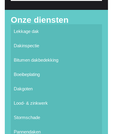
Onze diensten
Lekkage dak
Dakinspectie
Bitumen dakbedekking
Boeibeplating
Dakgoten
Lood- & zinkwerk
Stormschade
Pannendaken