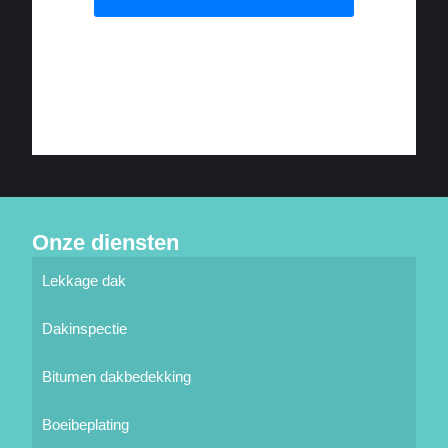
Onze diensten
Lekkage dak
Dakinspectie
Bitumen dakbedekking
Boeibeplating