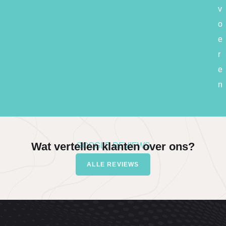
v
o
e
r
e
n
Wat vertellen klanten over ons?
GOOGLE REVIEWS
ALLE REVIEWS