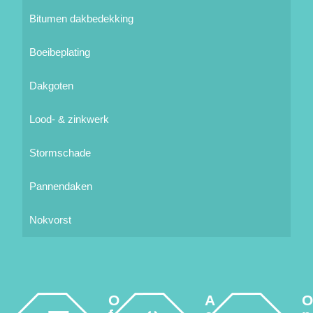
Bitumen dakbedekking
Boeibeplating
Dakgoten
Lood- & zinkwerk
Stormschade
Pannendaken
Nokvorst
O
A