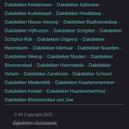
Dakdekker Amstelveen
–
Dakdekker Aalsmeer
–
Dakdekker Kudelstaart
–
Dakdekker Hoofddorp
–
Dakdekker Nieuw-Vennep
–
Dakdekker Badhoevedorp
–
Dakdekker Vijfhuizen
–
Dakdekker Schiphol
–
Dakdekker
Schiphol-Rijk
–
Dakdekker Uitgeest
–
Dakdekker
Heemskerk
–
Dakdekker Alkmaar
–
Dakdekker Naarden
–
Dakdekker Weesp
–
Dakdekker Muiden
–
Dakdekker
Bloemendaal
–
Dakdekker Heemstede
–
Dakdekker
Velsen
–
Dakdekker Zandvoort
–
Dakdekker Schoorl
–
Dakdekker Medemblik
–
Dakdekker Haarlemmermeer
–
Dakdekker Amstel
–
Dakdekker HaarlemmerHout
–
Dakdekker Bloemendaal aan Zee
Website door:
© All Copyright 2025 -
Rankingpartner.nl
Dakdekker Purmerend
Algemene voorwaarden