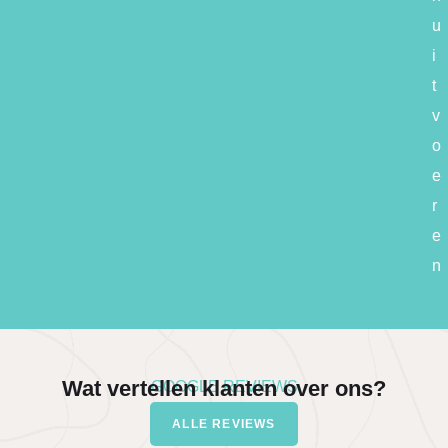
u
i
t
v
o
e
r
e
n
Wat vertellen klanten over ons?
GOOGLE REVIEWS
ALLE REVIEWS