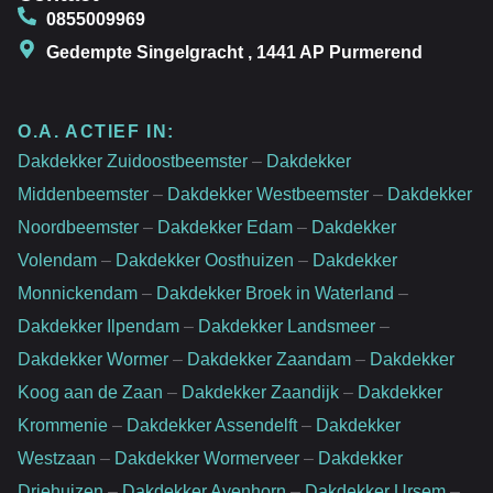
0855009969
Gedempte Singelgracht , 1441 AP Purmerend
O.A. ACTIEF IN:
Dakdekker Zuidoostbeemster
–
Dakdekker
Middenbeemster
–
Dakdekker Westbeemster
–
Dakdekker
Noordbeemster
–
Dakdekker Edam
–
Dakdekker
Volendam
–
Dakdekker Oosthuizen
–
Dakdekker
Monnickendam
–
Dakdekker Broek in Waterland
–
Dakdekker Ilpendam
–
Dakdekker Landsmeer
–
Dakdekker Wormer
–
Dakdekker Zaandam
–
Dakdekker
Koog aan de Zaan
–
Dakdekker Zaandijk
–
Dakdekker
Krommenie
–
Dakdekker Assendelft
–
Dakdekker
Westzaan
–
Dakdekker Wormerveer
–
Dakdekker
Driehuizen
–
Dakdekker Avenhorn
–
Dakdekker Ursem
–