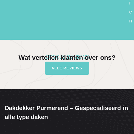
r
e
n
Wat vertellen klanten over ons?
GOOGLE REVIEWS
ALLE REVIEWS
Dakdekker Purmerend – Gespecialiseerd in
alle type daken