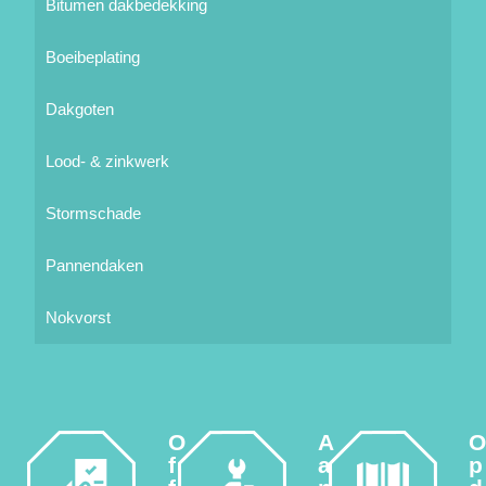
Bitumen dakbedekking
Boeibeplating
Dakgoten
Lood- & zinkwerk
Stormschade
Pannendaken
Nokvorst
O
A
f
a
p