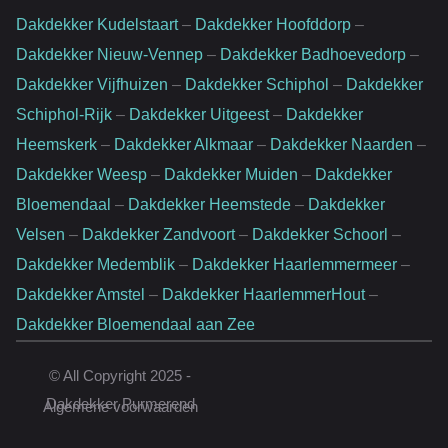
Dakdekker Kudelstaart
–
Dakdekker Hoofddorp
–
Dakdekker Nieuw-Vennep
–
Dakdekker Badhoevedorp
–
Dakdekker Vijfhuizen
–
Dakdekker Schiphol
–
Dakdekker
Schiphol-Rijk
–
Dakdekker Uitgeest
–
Dakdekker
Heemskerk
–
Dakdekker Alkmaar
–
Dakdekker Naarden
–
Dakdekker Weesp
–
Dakdekker Muiden
–
Dakdekker
Bloemendaal
–
Dakdekker Heemstede
–
Dakdekker
Velsen
–
Dakdekker Zandvoort
–
Dakdekker Schoorl
–
Dakdekker Medemblik
–
Dakdekker Haarlemmermeer
–
Dakdekker Amstel
–
Dakdekker HaarlemmerHout
–
Dakdekker Bloemendaal aan Zee
Website door:
© All Copyright 2025 -
Rankingpartner.nl
Dakdekker Purmerend
Algemene voorwaarden