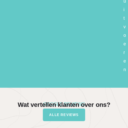
u
i
t
v
o
e
r
e
n
Wat vertellen klanten over ons?
GOOGLE REVIEWS
ALLE REVIEWS