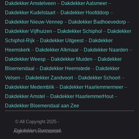
Dakdekker Amstelveen
–
Dakdekker Aalsmeer
–
Dakdekker Kudelstaart
–
Dakdekker Hoofddorp
–
Dakdekker Nieuw-Vennep
–
Dakdekker Badhoevedorp
–
Dakdekker Vijfhuizen
–
Dakdekker Schiphol
–
Dakdekker
Schiphol-Rijk
–
Dakdekker Uitgeest
–
Dakdekker
Heemskerk
–
Dakdekker Alkmaar
–
Dakdekker Naarden
–
Dakdekker Weesp
–
Dakdekker Muiden
–
Dakdekker
Bloemendaal
–
Dakdekker Heemstede
–
Dakdekker
Velsen
–
Dakdekker Zandvoort
–
Dakdekker Schoorl
–
Dakdekker Medemblik
–
Dakdekker Haarlemmermeer
–
Dakdekker Amstel
–
Dakdekker HaarlemmerHout
–
Dakdekker Bloemendaal aan Zee
Website door:
© All Copyright 2025 -
Rankingpartner.nl
Dakdekker Purmerend
Algemene voorwaarden