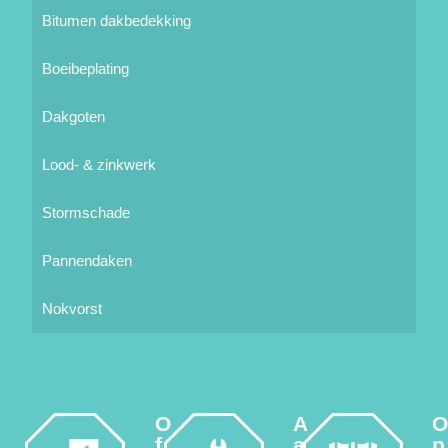
Bitumen dakbedekking
Boeibeplating
Dakgoten
Lood- & zinkwerk
Stormschade
Pannendaken
Nokvorst
O
A
f
a
p