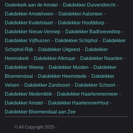
Ouderkerk aan de Amstel
–
Dakdekker Duivendrecht
–
Dakdekker Amstelveen
–
Dakdekker Aalsmeer
–
Dakdekker Kudelstaart
–
Dakdekker Hoofddorp
–
Dakdekker Nieuw-Vennep
–
Dakdekker Badhoevedorp
–
Dakdekker Vijfhuizen
–
Dakdekker Schiphol
–
Dakdekker
Schiphol-Rijk
–
Dakdekker Uitgeest
–
Dakdekker
Heemskerk
–
Dakdekker Alkmaar
–
Dakdekker Naarden
–
Dakdekker Weesp
–
Dakdekker Muiden
–
Dakdekker
Bloemendaal
–
Dakdekker Heemstede
–
Dakdekker
Velsen
–
Dakdekker Zandvoort
–
Dakdekker Schoorl
–
Dakdekker Medemblik
–
Dakdekker Haarlemmermeer
–
Dakdekker Amstel
–
Dakdekker HaarlemmerHout
–
Dakdekker Bloemendaal aan Zee
Website door:
© All Copyright 2025 -
Rankingpartner.nl